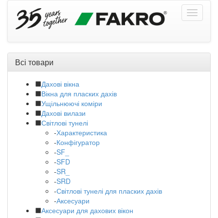
Всі товари
Дахові вікна
Вікна для пласких дахів
Ущільнюючі коміри
Дахові вилази
Світлові тунелі
-
Характеристика
-
Конфігуратор
-
SF_
-
SFD
-
SR_
-
SRD
-
Світлові тунелі для пласких дахів
-
Аксесуари
Аксесуари для дахових вікон