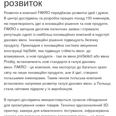
розвиток
Розвиток в компанії FAKRO передбачає розвиток ідей і думок.
В центрі досліджень та розробок працює понад 100 інженерів,
які перетворюють ідеї в інноваційні рішення та нові продукти.
FAKRO є автором десятків патентних заявок і отримало
репутацію однієї із найбільш інноваційних компаній в індустрії
дахових вікон.
Інноваційні рішення підвищують безпеку
продукту.
Прикладом є інноваційна система зміцнення
конструкції topSafe, яка підвищує стійкість вікон до
вламування, а нові продукти - такі як вікна
preSelect або
вікна
Prosky, встановлюють нові стандарти в галузі дахових
вікон.
FAKRO - це компанія, яка експортує до багатьох країн
світу не лише інноваційні продукти, але й ідеї, створені
польськими інженерами. Таким чином польська компанія
встановлює напрямки розвитку галузі дахових вікон, а Польща
стала світовим лідером у їх виробництві.
В процесі досліджень використовується сучасне обладнання
для проектування нових товарів.
Технічно вдосконалений 3D-
принтер, камера для кліматичного тестування, інфрачервона
камера для вивчення теплових параметрів вікон – це лише