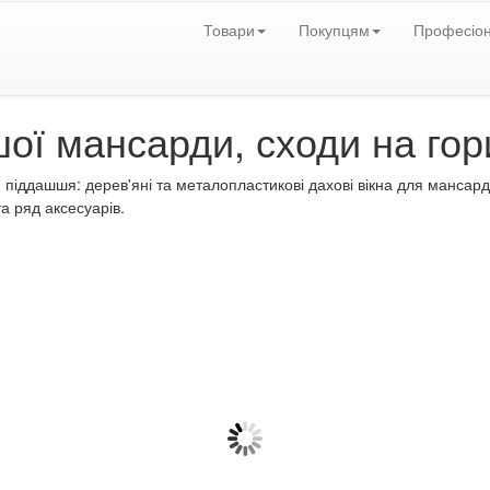
Товари
Покупцям
Професіо
шої мансарди, сходи на го
піддашшя: дерев'яні та металопластикові дахові вікна для мансарди 
та ряд аксесуарів.