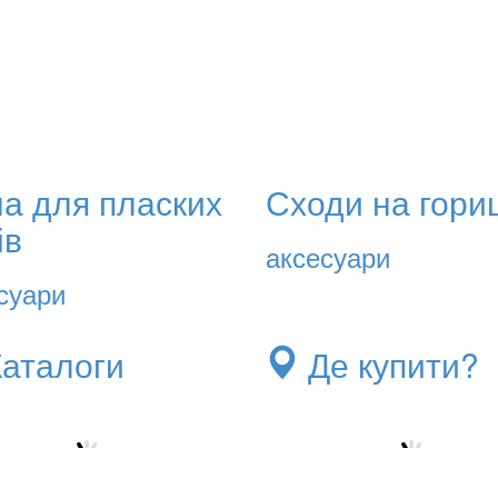
на для пласких
Сходи на гори
ів
аксесуари
суари
Каталоги
Де купити?