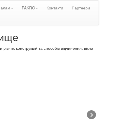
налам
FAKRO
Контакти
Партнери
рище
Ознайомтеся з нашою історією
різних конструкцій та способів відчинення, вікна