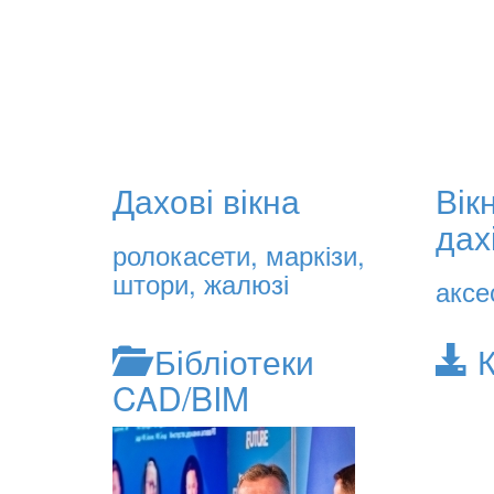
Дахові вікна
Вік
дах
ролокасети, маркізи,
штори, жалюзі
аксе
Бібліотеки
CAD/BIM