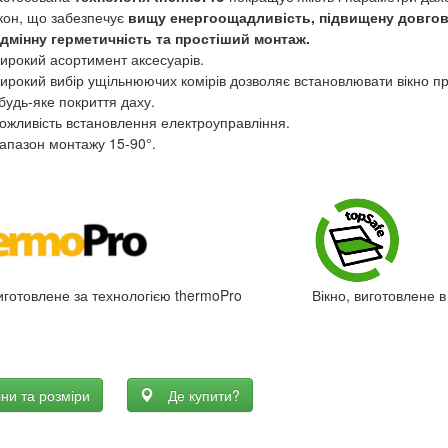
ікон, що забезпечує
вищу енергоощадливість, підвищену довгові
ідмінну герметичність та простіший монтаж.
ирокий асортимент аксесуарів.
ирокий вибір ущільнюючих комірів дозволяє встановлювати вікно п
будь-яке покриття даху.
ожливість встановлення електроуправління.
іапазон монтажу 15-90°.
виготовлене за технологією thermoPro
Вікно, виготовлене в
іни та розміри
Де купити?