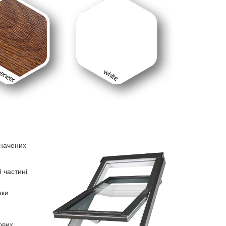
значених
 частині
яки
ових