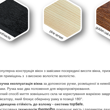
опулярна конструкція вікон з завісами посередині висоти вікна, при
ля приміщень з з високою вологістю вологістю.
ручна експлуатація вікна
за допомогою ручки, розміщеної в нижній
ами. Ручка має два положення для мікропровітрювання.
егкий спосіб миття зовнішнього скла чи користування маркізою завд
іксатору, який блокує обернену раму в позиції 180°.
ідвищена стійкість до взлому - система topSafe.
астосована
технологія thermoPro
покращує якість і параметри дах