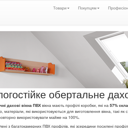
Товари
Покупцям
Професіо
логостійке обертальне дах
чні дахові вікна ПВХ
вікна мають профілі коробки, які на
57% скла
о, матеріали, які використовуються для виготовлення вікна, такі як 
овторно використовувати майже на 100%.
лені з багатокамерних ПВХ профілів, які зсередини посилені профіля