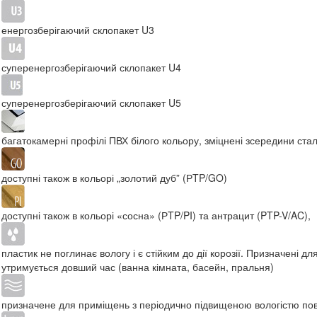
енергозберігаючий склопакет U3
суперенергозберігаючий склопакет U4
суперенергозберігаючий склопакет U5
багатокамерні профілі ПВХ білого кольору, зміцнені зсередини ст
доступні також в кольорі „золотий дуб” (РTP/GO)
доступні також в кольорі «сосна» (РTP/PI) та антрацит (PTP-V/AC),
пластик не поглинає вологу і є стійким до дії корозії. Призначені д
утримується довший час (ванна кімната, басейн, пральня)
призначене для приміщень з періодично підвищеною вологістю пові