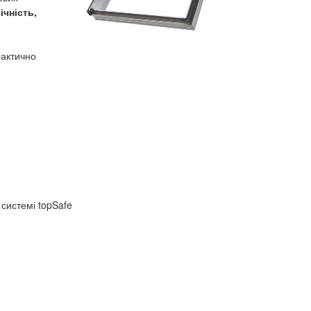
чність,
рактично
 системі topSafe