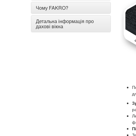
Чому FAKRO?
Детальна інформація про
дахові вікна
П
д
З
р
Л
ф
П
З