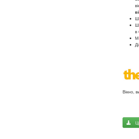
в
в
Ш
Ш
в 
М
Д
Вікно, 
Ц