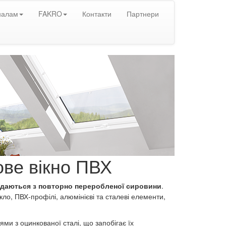
налам
FAKRO
Контакти
Партнери
ове вікно ПВХ
даються з повторно переробленої сировини
.
скло, ПВХ-профілі, алюмінієві та сталеві елементи,
ми з оцинкованої сталі, що запобігає їх