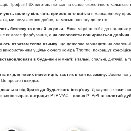
ції. Профілі ПВХ виготовляються на основі екологічного кальцієво-ц
ечують велику кількість природного світла
в мансардному примі
ати, ми почуваємося добре, та маємо наснагу до життя.
ють безпеку та спокій на роки
. Вікна міцні та стійкі до погодних
і не вимагає фарбування, а
на склопакети поширюється довічна 
гають втратам тепла взимку
, що дозволяє заощадити на опаленні
з використанням ущільнюючого коміра Thermo покращує коефіцієнт
встановлювати в будь-якій кімнаті
: вітальні, спальні, дитячій, а
ть як для нових інвестицій, так і як вікон на заміну.
Заміна попу
. Це просто і швидко.
деально підібрати до будь-якого інтер'єру.
Доступні в класичн
ивих кольорах:
антрацит
PTP-V/AC,
сосна
РTP/PI та
золотий ду