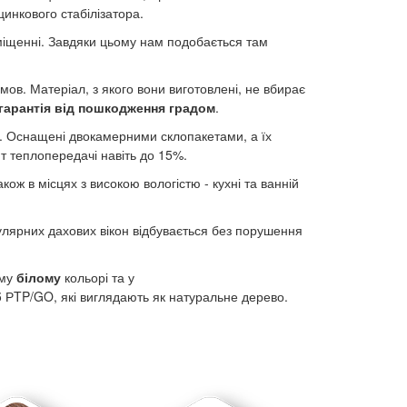
инкового стабілізатора.
щенні. Завдяки цьому нам подобається там
 умов. Матеріал, з якого вони виготовлені, не вбирає
гарантія від пошкодження градом
.
. Оснащені двокамерними склопакетами, а їх
 теплопередачі навіть до 15%.
 також в місцях з високою вологістю - кухні та ванній
лярних дахових вікон відбувається без порушення
ому
білому
кольорі та у
б
РTP/GO, які виглядають як натуральне дерево.