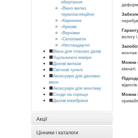
обертання
деформа
-
Вікно-вилаз
термоізоляційне
Забезп
-
Карнизне
перебув
-
Аркове
Гаранту
-
Верхівки
вологу 
-
Склопакети
-
Нестандартні
Запобі
Вікна для пласких дахів
монтаж 
Ущільнюючі коміри
Можна 
Дахові вилази
кімнаті.
Світлові тунелі
Аксесуари для дахових
Підходя
вікон
відкосів
Аксесуари для монтажу
Сходи на горище
Можна і
Дахові мембрани
привабл
Акції
Цінники і каталоги