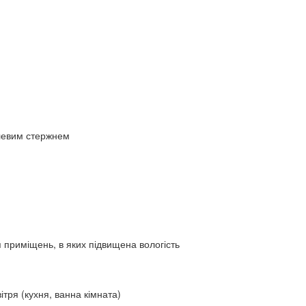
алевим стержнем
ля приміщень, в яких підвищена вологість
тря (кухня, ванна кімната)