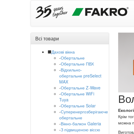
Всі товари
Дахові вікна
-
Обертальне
-
Обертальне ПВХ
-
Відхильно-
обертальне preSelect
MAX
-
Обертальне Z-Wave
-
Обертальне WiFi
Во
Tuya
-
Обертальне Solar
Екологі
-
Суперенергозберігаюче
Крім тог
обертальне
можна п
-
Вікно-балкон Galeria
-
З підвищеною віссю
Виготов