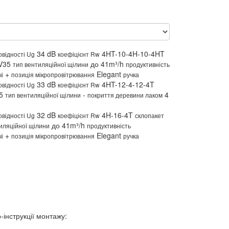
34 dB
4HT-10-4H-10-4HT
овідності Ug
коефіцієнт Rw
V35
до 41m³/h
тип вентиляційної щілини
продуктивність
+
Elegant
і
позиція мікропровітрювання
ручка
33 dB
4HT-12-4-12-4T
овідності Ug
коефіцієнт Rw
5
-
4
тип вентиляційної щілини
покриття деревини лаком
32 dB
4H-16-4T
овідності Ug
коефіцієнт Rw
склопакет
до 41m³/h
иляційної щілини
продуктивність
+
Elegant
і
позиція мікропровітрювання
ручка
-інструкції монтажу: