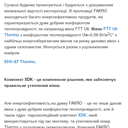
Сучасні будинки проектуються і будуються з урахуванням
мінімальної вартості експлуатації. В пропозиції FAKRO
знаходиться багато енергоефективних продуктів, які
характеризуються дуже добрим коефіцієнтом
теплопровідності, як наприклад вікна FTT U6.
Вікно
FTT U8
2
°
Thermo
з коефіцієнтом теплопровідності Uw=0,58 Вт/м
С
є
найбільш енергозберігаючим вікном на ринку дахових вікон з
одним склопакетом. Монтується разом з ущільнюючим
коміром
EHV-AT Thermo
.
Комплект XDK - це комплексне рішення, яке забезпечує
правильне утеплення вікна.
Але енергоефективність,на думку FAKRO - це не лише дахові
вікна з дуже добрим коефіцієнтом теплопровідності, але й
також гідро- пароізоляційний комплект
XDK
, який
використовується під час монтажу, та утеплюючий комір
Thermo з додатковою термоізоляцією. Компанія FAKRO