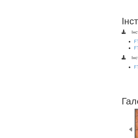
Інс
Інс
F
F
Інс
F
Гал