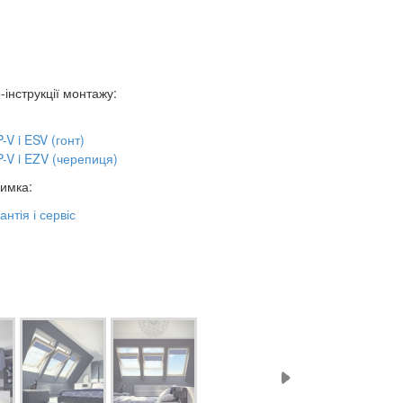
-інструкції монтажу:
-V i ESV (гонт)
-V i EZV (черепиця)
римка:
антія і сервіс