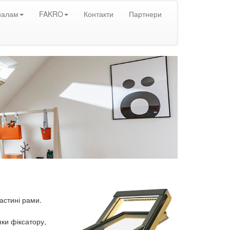
налам
FAKRO
Контакти
Партнери
астині рами.
ки фіксатору,