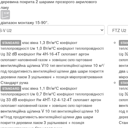
деревина покрита 2 шарами прозорого акрилового
лаку
діапазон монтажу 15-90°.
1,3 Вт/м²С
клас вікна
коефіцієнт
STANDARD
STA
1,0 Вт/м²С
теплопровідності Uw
коефіцієнт теплопровідності
тепло
32 dB
4H-16-4T
аргон
3
Ug
коефіцієнт Rw
склопакет
Ug
+
склопакет наповнений газом
зовнішнє скло гартоване
склоп
вентиляційна щілина V10
10 м³/
тип вентиляційної щілини
венти
год
два шари
два
продуктивність вентиляційної щілини
покриття
3
+
деревини лаком
ущільнювачі
позиція мікропровітрювання
мікро
Стандарт
ручка
STA
1,1 Вт/м²С
клас вікна
коефіцієнт
тепло
STANDARD
0,7 Вт/м²С
3
теплопровідності Uw
коефіцієнт теплопровідності
Ug
33 dB
4HT-12-4-12-4T
аргон
Ug
коефіцієнт Rw
склопакет
склоп
+
вент
склопакет наповнений газом
зовнішнє скло гартоване
вентиляційна щілина V 10
10
год
тип вентиляційної щілини
п
м³/год
два шари
продуктивність вентиляційної щілини
дере
3
+
Ста
покриття деревини лаком
ущільнювачі
позиція
Стандарт