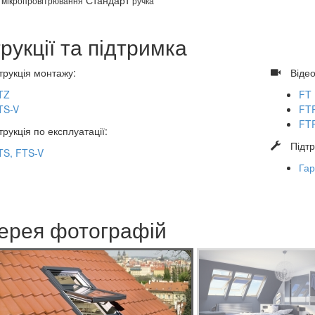
мікропровітрювання
ручка
трукції та підтримка
трукція монтажу:
​
Відео
TZ
FT
TS-V
FTP
FTP
трукція по експлуатації:
​
Підт
TS, FTS-V
Гар
ерея фотографій