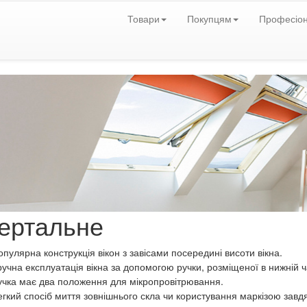
Товари
Покупцям
Професіо
ертальне
пулярна конструкція вікон з завісами посередині висоти вікна.
ручна експлуатація вікна за допомогою ручки, розміщеної в нижній ч
учка має два положення для мікропровітрювання.
егкий спосіб миття зовнішнього скла чи користування маркізою завдя