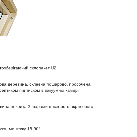
гозберігаючий склопакет U2
ова деревина, склеєна пошарово, просочена
септиком під тиском в вакуумній камері
вина покрита 2 шарами прозорого акрилового
азон монтажу 15-90°