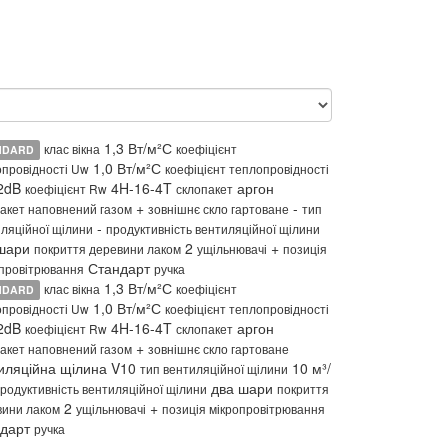
1,3 Вт/м²С
клас вікна
коефіцієнт
NDARD
1,0 Вт/м²С
провідності Uw
коефіцієнт теплопровідності
2dB
4H-16-4T
аргон
коефіцієнт Rw
склопакет
+
-
акет наповнений газом
зовнішнє скло гартоване
тип
-
ляційної щілини
продуктивність вентиляційної щілини
 шари
2
+
покриття деревини лаком
ущільнювачі
позиція
Стандарт
провітрювання
ручка
1,3 Вт/м²С
клас вікна
коефіцієнт
NDARD
1,0 Вт/м²С
провідності Uw
коефіцієнт теплопровідності
2dB
4H-16-4T
аргон
коефіцієнт Rw
склопакет
+
акет наповнений газом
зовнішнє скло гартоване
иляційна щілина V10
10 м³/
тип вентиляційної щілини
два шари
родуктивність вентиляційної щілини
покриття
2
+
вини лаком
ущільнювачі
позиція мікропровітрювання
ндарт
ручка