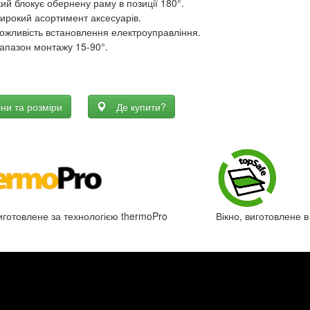
кий блокує обернену раму в позиції 180°.
ирокий асортимент аксесуарів.
ожливість встановлення електроуправління.
іапазон монтажу 15-90°.
іни та розміри
Де купити?
виготовлене за технологією thermoPro
Вікно, виготовлене в