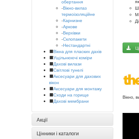
я
обертання
Ш
-
Вікно-вилаз
термоізоляційне
М
-
Карнизне
Д
-
Аркове
-
Верхівки
-
Склопакети
-
Нестандартні
Ц
Вікна для пласких дахів
Ущільнюючі коміри
Дахові вилази
Світлові тунелі
Аксесуари для дахових
вікон
Аксесуари для монтажу
Сходи на горище
Вікно, 
Дахові мембрани
Акції
Цінники і каталоги