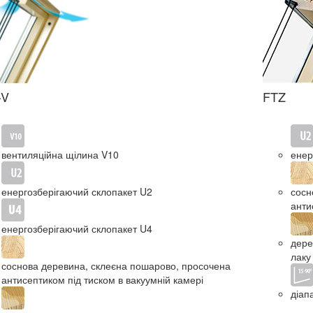
-V
FTZ
вентиляційна щілина V10
енер
енергозберігаючий склопакет U2
сосн
анти
енергозберігаючий склопакет U4
дере
лаку
соснова деревина, склеєна пошарово, просочена
антисептиком під тиском в вакуумній камері
діап