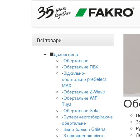
Всі товари
Дахові вікна
-
Обертальне
-
Обертальне ПВХ
-
Відхильно-
обертальне preSelect
MAX
-
Обертальне Z-Wave
Об
-
Обертальне WiFi
Tuya
-
Обертальне Solar
По
-
Суперенергозберігаюче
З
обертальне
Р
-
Вікно-балкон Galeria
Л
-
З підвищеною віссю