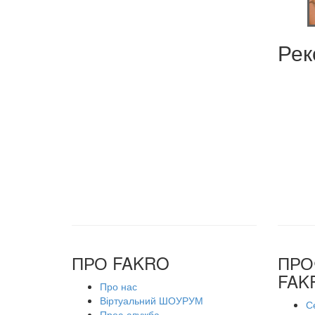
Рек
ПРО FAKRO
ПРО
FAK
Про нас
Віртуальний ШОУРУМ
С
Прес-служба