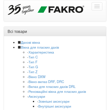
Всі товари
Дахові вікна
Вікна для пласких дахів
-
Характеристика
-
Тип C
-
Тип F
-
Тип G
-
Тип Z
-
Вікно DXW
-
Вікно-вилаз DRF, DRC
-
Вилаз для пласких дахів DRL
-
Реноваційні вікна для пласких дахів
-
Аксесуари
-
Зовнішні аксесуари
-
Внутрішні аксесуари