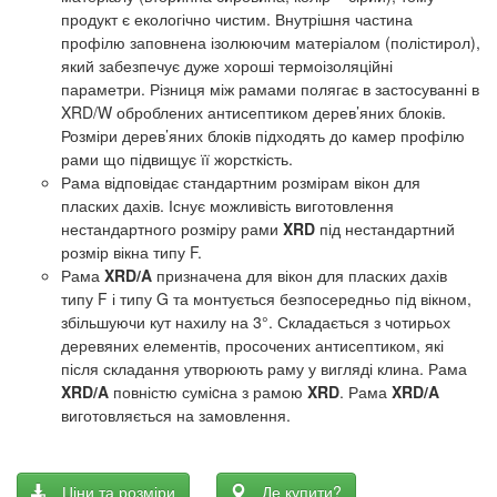
продукт
є екологічно чистим
.
Внутрішня частина
профілю
заповнена
ізолюючим матеріалом
(полістирол
),
який забезпечує
дуже
хороші термоізоляційні
параметри
.
Різниця між рамами полягає в застосуванні в
XRD/W оброблених антисептиком дерев’яних блоків.
Розміри дерев’яних блоків підходять до камер профілю
рами що підвищує її жорсткість.
Рама відповідає стандартним розмірам вікон для
пласких дахів. Існує можливість виготовлення
нестандартного розміру рами
XRD
під нестандартний
розмір вікна типу F.
Рама
XRD/A
призначена для вікон для пласких дахів
типу F і типу G та монтується безпосередньо під вікном,
збільшуючи кут нахилу на 3°. Складається з чотирьох
деревяних елементів, просочених антисептиком, які
після складання утворюють раму у вигляді клина. Рама
XRD/A
повністю суміcна з рамою
XRD
. Рама
XRD/A
виготовляється на замовлення.
Ціни та розміри
Де купити?