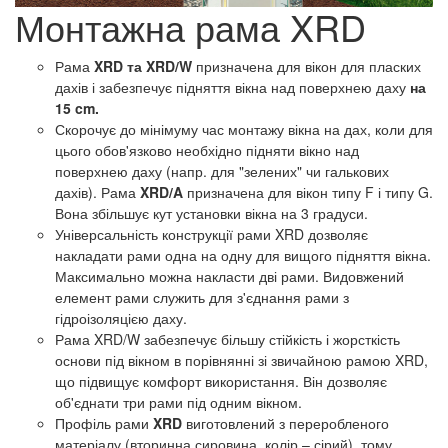
Монтажна рама XRD
Рама
XRD та XRD/W
призначена для вікон для пласких
дахів і забезпечує підняття вікна над поверхнею даху
на
15 cm.
Скорочує до мінімуму час монтажу вікна на дах, коли для
цього обов'язково необхідно підняти вікно над
поверхнею даху (напр. для "зелених" чи галькових
дахів). Рама
XRD/A
призначена для вікон типу F і типу G.
Вона збільшує кут установки вікна на 3 градуси.
Універсальність конструкції рами XRD дозволяє
накладати рами одна на одну для вищого підняття вікна.
Максимально можна накласти дві рами. Видовжений
елемент рами служить для з'єднання рами з
гідроізоляцією даху.
Рама XRD/W забезпечує більшу стійкість і жорсткість
основи під вікном в порівнянні зі звичайною рамою XRD,
що підвищує комфорт використання. Він дозволяє
об'єднати три рами під одним вікном.
Профіль рами
XRD
виготовлений
з переробленого
матеріалу (
вторинна сировина, колір –
сірий
), тому