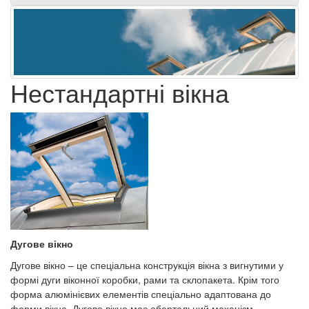
Нестандартні вікна
Дугове вікно
Дугове вікно – це спеціальна конструкція вікна з вигнутими у
формі дуги віконної коробки, рами та склопакета. Крім того
форма алюмінієвих елементів спеціально адаптована до
форми вікна. Дугове вікно має обертальний механізм