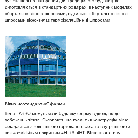
був спеціально підібраний для традиційного будівництва.
Виготовляються в стандартних розмірах, в наступних моделях:
обертальне вікно зі шпросами, відхильно-обертальне вікно зі
шпросами,вікно-вилаз термоізоляційне зі шпросами.
Вікно нестандартної форми
Вікна FAKRO можуть мати будь-яку форму відповідно до
побажань клієнта. Склопакет, що входить в конструкцію вікна,
складається з зовнішнього гартованого скла та внутрішнього з
низькоемісійним покриттям 4H–16–4HT. Вікна цього типу