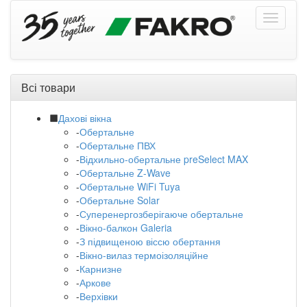
Всі товари
Дахові вікна
-
Обертальне
-
Обертальне ПВХ
-
Відхильно-обертальне preSelect MAX
-
Обертальне Z-Wave
-
Обертальне WiFi Tuya
-
Обертальне Solar
-
Суперенергозберігаюче обертальне
-
Вікно-балкон Galeria
-
З підвищеною віссю обертання
-
Вікно-вилаз термоізоляційне
-
Карнизне
-
Аркове
-
Верхівки