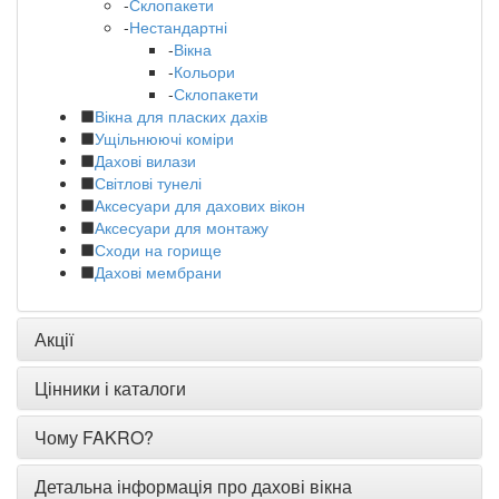
-
Склопакети
-
Нестандартні
-
Вікна
-
Кольори
-
Склопакети
Вікна для пласких дахів
Ущільнюючі коміри
Дахові вилази
Світлові тунелі
Аксесуари для дахових вікон
Аксесуари для монтажу
Сходи на горище
Дахові мембрани
Акції
Цінники і каталоги
Чому FAKRO?
Детальна інформація про дахові вікна