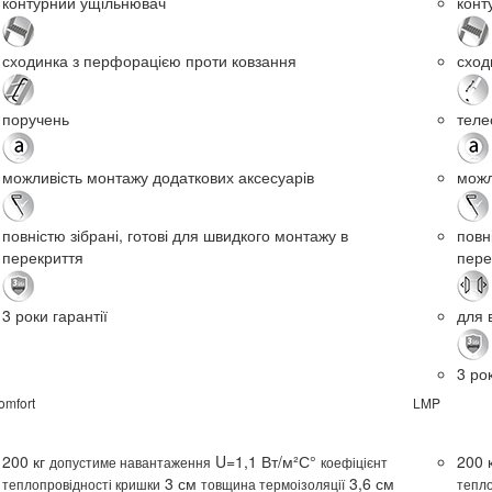
контурний ущільнювач
конт
сходинка з перфорацією проти ковзання
сход
поручень
теле
можливість монтажу додаткових аксесуарів
можл
повністю зібрані, готові для швидкого монтажу в
повн
перекриття
пере
3 роки гарантії
для 
3 рок
mfort
LMP
200 кг
U=1,1 Вт/м²С°
200 
допустиме навантаження
коефіцієнт
3 см
3,6 см
теплопровідності кришки
товщина термоізоляції
тепло