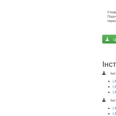
Сходи
Поруч
перес
Ц
Інс
Інс
L
L
L
Інс
L
L