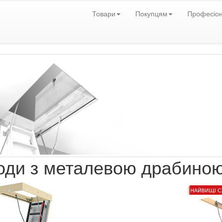
Товари
Покупцям
Професіо
оди з металевою драбино