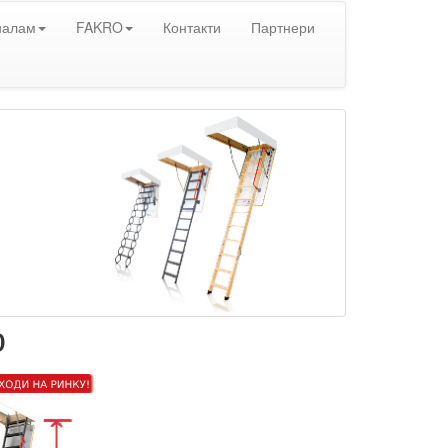
налам
FAKRO
Контакти
Партнери
ю