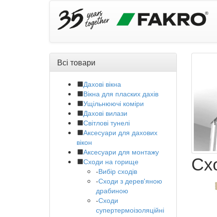
Всі товари
Дахові вікна
Вікна для пласких дахів
Ущільнюючі коміри
Дахові вилази
Світлові тунелі
Аксесуари для дахових
вікон
Аксесуари для монтажу
Сх
Сходи на горище
-
Вибір сходів
-
Сходи з дерев'яною
драбиною
-
Сходи
супертермоізоляційні