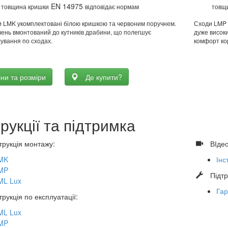
EN 14975
товщина кришки
відповідає нормам
товщ
 LMK укомплектовані білою кришкою та червоним поручнем.
Сходи LMP -
ень вмонтований до кутників драбини, що полегшує
дуже висок
ування по сходах.
комфорт кор
іни та розміри
Де купити?
трукції та підтримка
трукція монтажу:
​
ВІдео
MK
Інс
MP
​
Підт
ML Lux
Гар
трукція по експлуатації:
ML Lux
MP