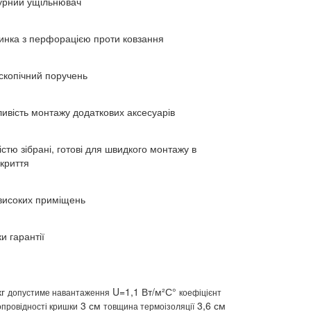
урний ущільнювач
инка з перфорацією проти ковзання
скопічний поручень
ивість монтажу додаткових аксесуарів
істю зібрані, готові для швидкого монтажу в
криття
високих приміщень
и гарантії
кг
U=1,1 Вт/м²С°
допустиме навантаження
коефіцієнт
3 см
3,6 см
провідності кришки
товщина термоізоляції