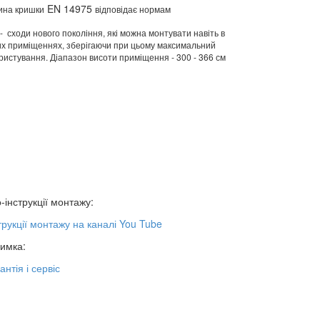
EN 14975
ина кришки
відповідає нормам
 сходи нового покоління, які можна монтувати навіть в
их приміщеннях, зберігаючи при цьому максимальний
истування. Діапазон висоти приміщення - 300 - 366 см
-інструкції монтажу:
трукції монтажу на каналі You Tube
римка:
антія і сервіс