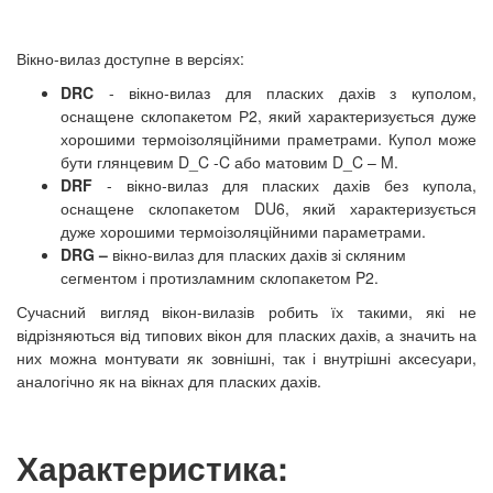
Вікно-вилаз доступне в версіях:
DRC
- вікно-вилаз для пласких дахів з куполом,
оснащене склопакетом Р2, який характеризується дуже
хорошими термоізоляційними праметрами. Купол може
бути глянцевим D_C -C або матовим D_C – M.
DRF
- вікно-вилаз для пласких дахів без купола,
оснащене склопакетом DU6, який характеризується
дуже хорошими термоізоляційними параметрами.
DRG –
вікно-вилаз для пласких дахів зі скляним
сегментом і протизламним склопакетом P2.
Сучасний вигляд вікон-вилазів робить їх такими, які не
відрізняються від типових вікон для пласких дахів, а значить на
них можна монтувати як зовнішні, так і внутрішні аксесуари,
аналогічно як на вікнах для пласких дахів.
Характеристика: