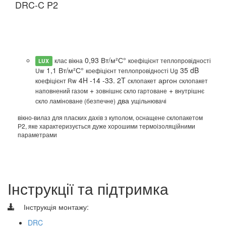
DRC-C P2
D
0,93 Вт/м²С°
клас вікна
коефіцієнт теплопровідності
LUX
1,1 Вт/м²С°
35 dB
Uw
коефіцієнт теплопровідності Ug
4H -14 -33. 2T
аргон
коефіцієнт Rw
склопакет
склопакет
+
+
наповнений газом
зовнішнє скло гартоване
внутрішнє
два
скло ламіноване (безпечне)
ущільнювачі
вікно-вилаз для пласких дахів з куполом, оснащене склопакетом
Р2, яке характеризується дуже хорошими термоізоляційними
ві
параметрами
DU
па
**
Інструкції та підтримка
Інструкція монтажу:
DRC