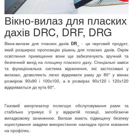
Вікно-вилаз для пласких
дахів DRC, DRF, DRG
Вікна-вилази для пласких дахів
DR_
- це черговий продукт,
який розширює пропозицію рішень для пласких дахів. Окрім
освітлення приміщення вони ще забезпечують зручний та
безпечний вихід на площину плаского даху. Спеціальні завіси
та функціональна система відчинення, які застосовані у
вилазах, дозволяють легко відкривати раму до 80° у вікнах
розміром 90х90 і 100х100, а в розмірах 90х120 і 120х120
відкривається до кута 60°.
Газовий амортизатор полегшує обслуговування рами та
стабільно утримує її у відкритій позиції, запобігаючи
випадковому зачиненню. Вилази мають підвищену безпеку
користування завдяки використанню накладок проти ковзання
на профілях.