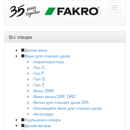
Всі товари
Дахові вікна
Вікна для пласких дахів
-
Характеристика
-
Тип C
-
Тип F
-
Тип G
-
Тип Z
-
Вікно DXW
-
Вікно-вилаз DRF, DRC
-
Вилаз для пласких дахів DRL
-
Реноваційні вікна для пласких дахів
-
Аксесуари
Ущільнюючі коміри
Дахові вилази