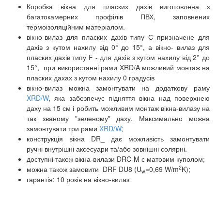
Коробка вікна для пласких дахів виготовлена з
багатокамерних профілів ПВХ, заповнених
термоізоляційним матеріалом.
вікно-вилаз для пласких дахів типу С призначене для
дахів з кутом нахилу від 0° до 15°, а вікно- вилаз для
пласких дахів типу F - для дахів з кутом нахилу від 2° до
15°, при використанні рами XRD/A можливий монтаж на
пласких дахах з кутом нахилу 0 градусів
вікно-вилаз можна замонтувати на додаткову раму
XRD/W
, яка забезпечує підняття вікна над поверхнею
даху на 15 см і робить можливим монтаж вікна-вилазу на
так званому "зеленому" даху. Максимально можна
замонтувати три рами
XRD/W
;
конструкція вікна DR_ дає можливість замонтувати
ручні внутрішні аксесуари та/або зовнішні солярні.
доступні також вікна-вилази DRC-M с матовим куполом;
2
можна також замовити DRF DU8 (U
=0,69 W/m
K);
w
гарантія: 10 років на вікно-вилаз