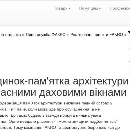
Товари
Покупцям
Професіо
на сторінка
Прес-служба ФАКРО
Реалізовані проєкти FAKRO
инок-пам'ятка архітектури 
часними даховими вікнам
одернізація пам'яток архітектури викликає певний острах у
иків. Тип паче, коли мова йде про осучаснення, а не
ацію. До таких будівель завжди прикута пильна увага
ства. Одне невдале рішення - і можна знищити надбання всієї
ькості. Тому компанія FAKRO та архітектурне бюро взялися до