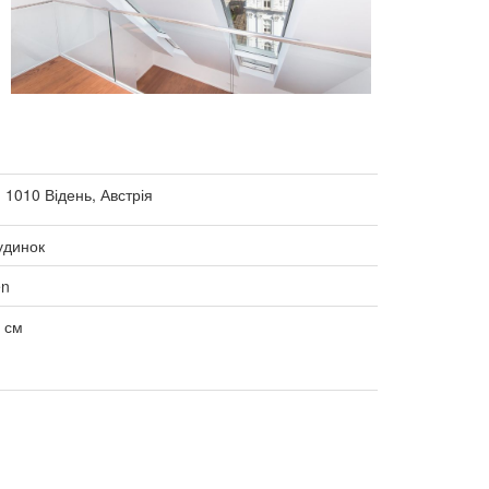
 1010 Відень, Австрія
удинок
en
0 см