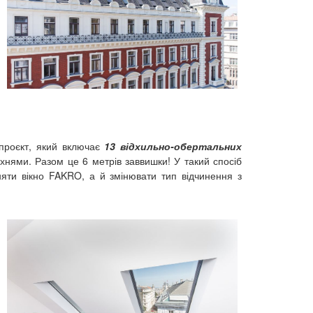
 проєкт, який включає
13 відхильно-обертальних
хнями. Разом це 6 метрів заввишки! У такий спосіб
няти вікно FAKRO, а й змінювати тип відчинення з