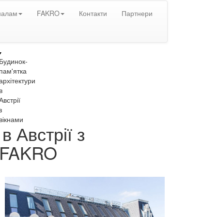
налам
FAKRO
Контакти
Партнери
Будинок-
пам'ятка
архітектури
в
Австрії
з
вікнами
в Австрії з
и FAKRO