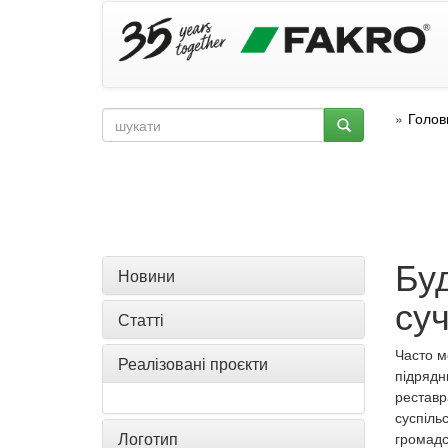
Голов
Буд
Новини
су
Статті
Часто м
Реалізовані проєкти
підрядн
реставр
суспіль
Логотип
громадс