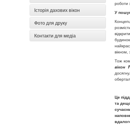
роботи 
Історія дахових вікон
У пошу
Концепц
Фото для друку
розміст
відкрит
Контакти для медіа
будинок
найкрас
вікном,
Тож ком
вікон F
досягну
обертал
Це під
та дещо
сучасни
наповн
вдалог