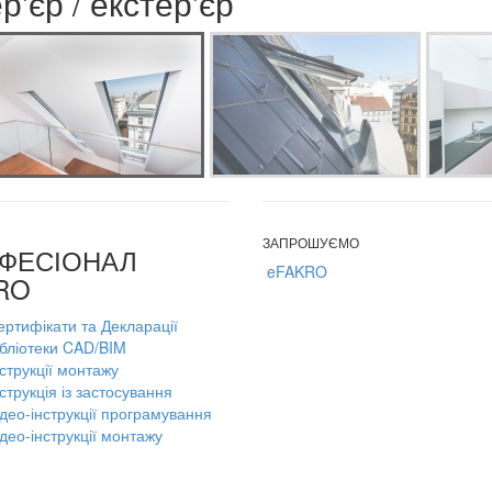
р'єр / екстер'єр
ЗАПРОШУЄМО
ФЕСІОНАЛ
eFAKRO
RO
ертифікати та Декларації
ібліотеки CAD/BIM
струкції монтажу
струкція із застосування
ідео-інструкції програмування
део-інструкції монтажу