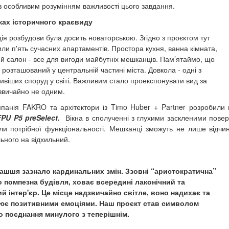
з особливим розумінням важливості цього завдання.
ках історичного краєвиду
ія розбудови була досить новаторською. Згідно з проєктом тут
или п'ять сучасних апартаментів. Простора кухня, ванна кімната,
ий салон - все для вигоди майбутніх мешканців. Пам’ятаймо, що
 розташований у центральній частині міста. Довкола - одні з
ивіших споруд у світі. Важливим стало проекспонувати вид за
 звичайно не одним.
панія FAKRO та архітектори із Timo Huber + Partner розробили
PU P5 preSelect.
Вікна в сполученні з глухими заскленими повер
ли потрібної функціональності. Мешканці зможуть не лише відчи
ьного на відхильний.
дашшя зазнало кардинальних змін. Ззовні “аристократична”
 помпезна будівля, ховає всередині лаконічний та
й інтер'єр. Це місце надзвичайно світле, воно надихає та
ює позитивними емоціями. Наш проєкт став символом
о поєднання минулого з теперішнім.