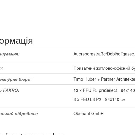
ормація
шування:
Auerspergstraße/Doblhoffgasse,
т:
Приватний житлово-офісний б
ектурне бюро:
Timo Huber + Partner Architekt
и FAKRO
:
13 x FPU P5 preSelect - 94x14
3 x FEU L3 P2 - 94x140 см
ельний підрядник
:
Obenauf GmbH