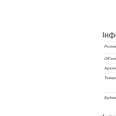
Інф
Розта
Об'єк
Архіт
Товар
Будів