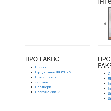
Інте
ПРО FAKRO
ПРО
FAK
Про нас
Віртуальний ШОУРУМ
С
Прес-служба
Б
Логотип
Ін
Партнери
Ін
Політика cookie
В
Ві