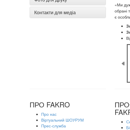
«Ми дуж
обрані 
Контакти для медіа
є особл
З
З
В
ПРО FAKRO
ПРО
FAK
Про нас
Віртуальний ШОУРУМ
С
Прес-служба
Б