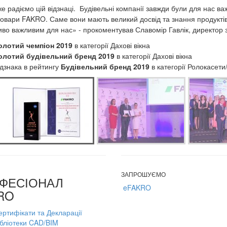
е радіємо цій відзнаці. Будівельні компанії завжди були для нас в
товари FAKRO. Саме вони мають великий досвід та знання продуктів,
иво важливим для нас» - прокоментував Славомір Гавлік, директор 
олотий чемпіон 2019
в категорії Дахові вікна
олотий будівельний бренд 2019
в категорії Дахові вікна
ідзнака в рейтингу
Будівельний бренд 2019
в категорії Ролокасети
ЗАПРОШУЄМО
ФЕСІОНАЛ
eFAKRO
RO
ертифікати та Декларації
ібліотеки CAD/BIM