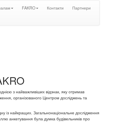
налам
FAKRO
Контакти
Партнери
FAKRO
однією з найважливіших відзнак, яку отримав
ження, організованого Центром досліджень та
одну із найкращих. Загальнонаціональне дослідження
іллю анкетування була думка будівельників про