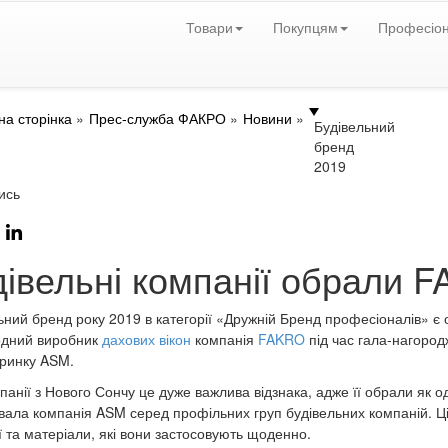
Товари
Покупцям
Професіо
на сторінка
Прес-служба ФАКРО
Новини
Будівельний
бренд
2019
ись
дівельні компанії обрали 
ьний бренд року 2019 в категорії «Дружній Бренд професіоналів» є 
одний виробник
дахових вікон
компанія
FAKRO
під час гала-нагород
 ринку ASM.
панії з Нового Сончу це дуже важлива відзнака, адже її обрали як 
вала компанія ASM серед профільних груп будівельних компаній. Ц
ї та матеріали, які вони застосовують щоденно.