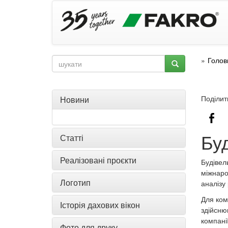
Голов
Поділит
Новини
Бу
Статті
Реалізовані проєкти
Будівел
міжнар
Логотип
аналізу
Для ком
Історія дахових вікон
здійсню
компані
Фото для друку