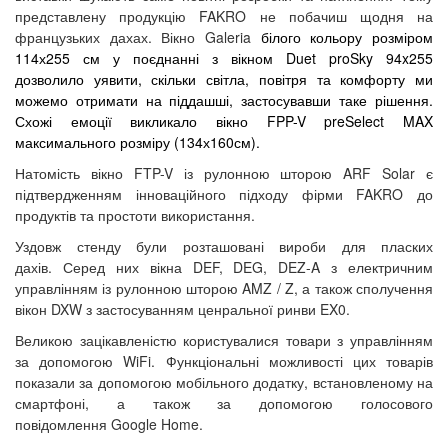
представлену продукцію FAKRO не побачиш щодня на
французьких дахах. Вікно Galeria
білого кольору розміром
114х255 см у поєднанні з вікном Duet proSky 94x255
дозволило уявити, скільки світла, повітря та комфорту ми
можемо отримати на піддашші, застосувавши таке рішення.
Схожі емоції викликало вікно FPP-V preSelect MAX
максимального розміру (134х160см).
Натомість вікно FTP-V із рулонною шторою ARF Solar є
підтвердженням інноваційного підходу фірми FAKRO до
продуктів та простоти використання.
Уздовж стенду були розташовані вироби для пласких
дахів. Серед них вікна DEF, DEG, DEZ-A з електричним
управлінням із рулонною шторою AMZ / Z, а також сполучення
вікон DXW з застосуванням ценральної ринви EX0.
Великою зацікавленістю користувалися товари з управлінням
за допомогою WiFi. Функціональні можливості цих товарів
показали за допомогою мобільного додатку, встановленому на
смартфоні, а також за допомогою голосового
повідомлення Google Home.