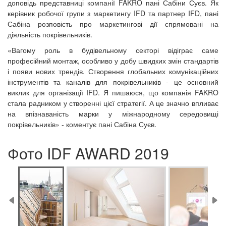
доповідь представниці компанії FAKRO пані Сабіни Суєв. Як
керівник робочої групи з маркетингу IFD та партнер IFD, пані
Сабіна розповість про маркетингові дії спрямовані на
діяльність покрівельників.
«Вагому роль в будівельному секторі відіграє саме
професійний монтаж, особливо у добу швидких змін стандартів
і появи нових трендів. Створення глобальних комунікаційних
інструментів та каналів для покрівельників - це основний
виклик для організації IFD. Я пишаюся, що компанія FAKRO
стала радником у створенні цієї стратегії. А це значно впливає
на впізнаваність марки у міжнародному середовищі
покрівельників» - коментує пані Сабіна Суєв.
Фото IDF AWARD 2019