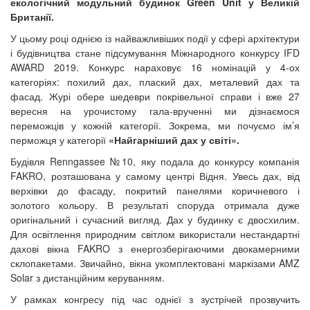
екологічний модульний будинок
Green
Unit у Великій
Британії.
У цьому році однією із найважливіших події у сфері архітектури
і будівництва стане підсумування Міжнародного конкурсу IFD
AWARD 2019. Конкурс нараховує 16 номінацій у 4-ох
категоріях: похилий дах, плаский дах, металевий дах та
фасад. Журі обере шедеври покрівельної справи і вже 27
вересня на урочистому гала-врученні ми дізнаємося
переможців у кожній категорії. Зокрема, ми почуємо ім’я
перможця у категорії
«Найгарніший дах у світі».
Будівля Renngassee №10, яку подала до конкурсу компанія
FAKRO, розташована у самому центрі Відня. Увесь дах, від
верхівки до фасаду, покритий панелями коричневого і
золотого кольору. В результаті споруда отримала дуже
оригінальний і сучасний вигляд. Дах у будинку є двосхилим.
Для освітлення природним світлом використали нестандартні
дахові вікна FAKRO з енергозберігаючими двокамерними
склопакетами. Звичайно, вікна укомплектовані маркізами AMZ
Solar з дистанційним керуванням.
У рамках конгресу під час однієї з зустрічей прозвучить