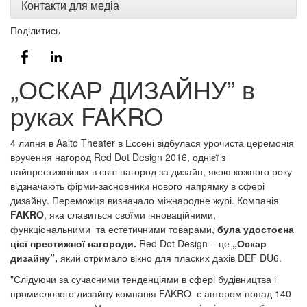
Контакти для медіа
Поділитись
„ОСКАР ДИЗАЙНУ” в
руках FAKRO
4 липня в Aalto Theater в Ессені відбулася урочиста церемонія
вручення нагород Red Dot Design 2016, однієї з
найпрестижніших в світі нагород за дизайн, якою кожного року
відзначають фірми-засновники нового напрямку в сфері
дизайну. Переможця визначало міжнародне журі. Компанія
FAKRO
, яка славиться своїми інноваційними,
функціональними та естетичними товарами,
була удостоєна
цієї престижної нагороди.
Red Dot Design – це
„Оскар
дизайну”,
який отримало вікно для пласких дахів DEF DU6.
"Слідуючи за сучасними тенденціями в сфері будівництва і
промислового дизайну компанія FAKRO є автором понад 140