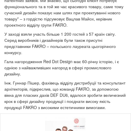
патентних заявок. Ми знаємо, що сьогодні клієнт потребує
функціонального та в той же час красивого товару, саме тому
сучасний дизайн показує нам шлях при проектуванні нового
товару" – з гордістю підсумовує Вацлав Майох, керівник
проектного відділу групи FAKRO.
У заході взяли участь більше 1 200 гостей з 57 країн світу.
Серед виробників і дизайнерів були також присутні
представники FAKRO – польського лауреата цьогорічного
конкурсу.
Гала нагородження Red Dot Design має 60-річну історію, і є
однією з найважливіших нагород в сфері промислового
дизайну.
Інж. Гуннар Пішер, фахівець відділу дистрибуції та консультант
архітекторів, підкреслив, що команді FAKRO, за допомогою
вікна для пласких дахів DEF DU6, вдалося зробити величезний
крок в сфері дизайну продукції і поєднати високу якість
продукції FAKRO з високими естетичними вимогами.