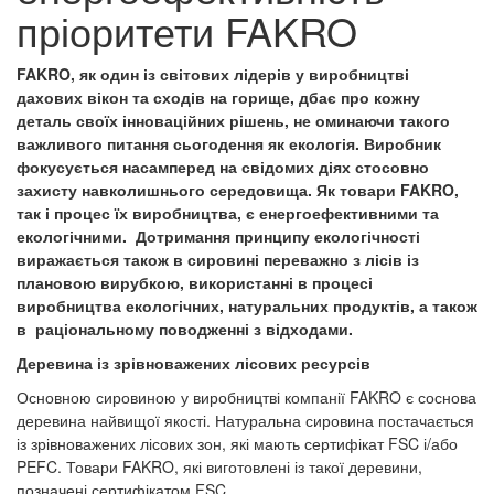
пріоритети FAKRO
FAKRO, як один із світових лідерів у виробництві
дахових вікон та сходів на горище, дбає про кожну
деталь своїх інноваційних рішень, не оминаючи такого
важливого питання сьогодення як екологія. Виробник
фокусується насамперед на свідомих діях стосовно
захисту навколишнього середовища. Як товари FAKRO,
так і процес їх виробництва, є енергоефективними та
екологічними. Дотримання принципу екологічності
виражається також в сировині переважно з лісів із
плановою вирубкою, використанні в процесі
виробництва екологічних, натуральних продуктів, а також
в раціональному поводженні з відходами.
Деревина із зрівноважених лісових ресурсів
Основною сировиною у виробництві компанії FAKRO є соснова
деревина найвищої якості. Натуральна сировина постачається
із зрівноважених лісових зон, які мають сертифікат FSC і/або
PEFC. Товари FAKRO, які виготовлені із такої деревини,
позначені сертифікатом FSC.