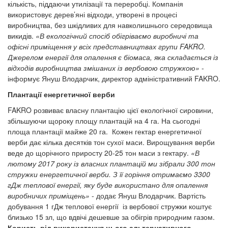
кількість, піддаючи утилізації та переробці. Компанія
використовує дерев’яні відходи, утворені в процесі
виробництва, без шкідливих для навколишнього середовища
викидів.
«В екологічний спосіб обігріваємо виробничі та
офісні приміщення у всіх представництвах групи FAKRO.
Джерелом енергії для опалення є біомаса, яка складається із
відходів виробництва змішаних із вербовою стружкою»
-
інформує Януш Влодарчик, директор адміністративний FAKRO.
Плантації енергетичної верби
FAKRO розвиває власну плантацію цієї екологічної сировини,
збільшуючи щороку площу плантацій на 4 га. На сьогодні
площа плантації майже 20 га. Кожен гектар енергетичної
верби дає кілька десятків тон сухої маси. Вирощування верби
веде до щорічного приросту 20-25 тон маси з гектару.
«В
лютому 2017 року із власних плантацій ми зібрали 300 тон
стружки енергетичної верби. З її горіння отримаємо 3300
гДж теплової енергії, яку буде використано для опалення
виробничих приміщень»
- додає Януш Влодарчик. Вартість
добування 1 гДж теплової енергії із вербової стружки коштує
близько 15 зл, що вдвічі дешевше за обігрів природним газом.
Користь від використання цього альтернативного,