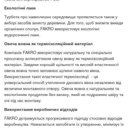
Екологічні лаки
Турбота про навколишнє середовище проявляється також у
виборі засобів захисту деревини. Для того, щоб знизити викиди
органічних сполук, FAKRO використовує екологічні
водорозчинні лаки.
Овеча вовна як термоізоляційний матеріал
Компанія FAKRO використовує натуральну та спеціально
просочену антисептиком овечу вовну як термоізоляційний
матеріал. Завдяки хорошій щільності та високій еластичності
овеча вовна точно заповнює щілини навколо вікна.
Використання такої еластичної термоізоляції - це
універсальний спосіб утеплення дахового вікна незалежно від
величини монтажного отвору. Овеча вовна є натуральним та
екологічним продуктом без запаху, який не подразнює шкіру та
очі під час монтажу.
Використання виробничих відходів
FAKRO дотримується прогресивного підходу стосовно відходів
виробництва. Намагається запобігати їх утворенню, мінімізує їх