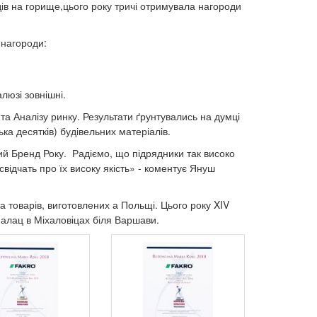
дів на горище,цього року тричі отримувала нагороди
 нагороди:
люзі зовнішні.
а Аналізу ринку. Результати ґрунтувались на думці
ка десятків) будівельних матеріалів.
ий Бренд Року. Радіємо, що підрядники так високо
свідчать про їх високу якість» - коментує Януш
а товарів, виготовлених а Польщі. Цього року XIV
Палац в Міхаловіцах біля Варшави.