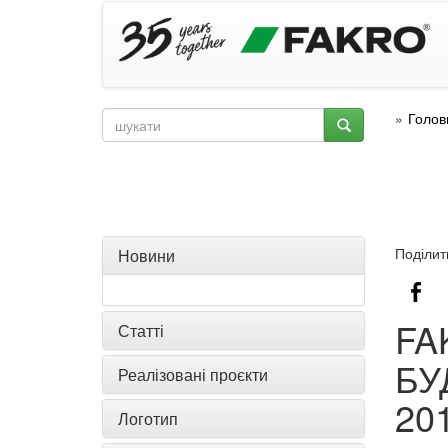
Голов
Поділит
Новини
FA
Статті
БУ
Реалізовані проєкти
20
Логотип