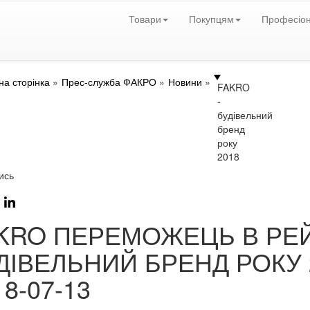
Товари
Покупцям
Професіо
на сторінка
Прес-служба ФАКРО
Новини
FAKRO
-
будівельний
бренд
року
2018
ись
KRO ПЕРЕМОЖЕЦЬ В РЕ
ДІВЕЛЬНИЙ БРЕНД РОКУ 
18-07-13