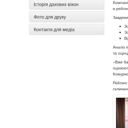
Компані
Історія дахових вікон
в рейти
Фото для друку
Завдяки
Зо
Контакти для медіа
З
В
Аналіз 
та оцінц
«Вже ба
оцінюють
Комуркє
Рейтинг
скликан