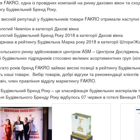
я FAKRO, одна із провідних компаній на ринку дахових вікон та схо
нгу Будівельний Бренд Року.
 високій репутації у будівельників товари FAKRO отримали наступні
лотий Чемпіон в категорії Дахові вікна
олотий Будівельний Бренд Року 2018 в категорії Дахові вікна
ідзнака в рейтингу Будівельна Марка року 2018 в категорії Штори/Жа
польського ринку здійснювався центром ASM – Центром Досліджень т
і будівельних підрядників стосовно великих асортиментних груп (кіль
гато років бренд FAKRO займає високі позиції в рейтингу Будівельн
 наші товари. Вибір товарів, добрі відгуки та рекомендації клієнтів 
віч, член правління відділу маркетингу FAKRO.
 Будівельний Бренд Року – це класифікація будівельних матеріалів т
ня Будівельного Бренду Року відбулось 07 червня в готелі Венеція 