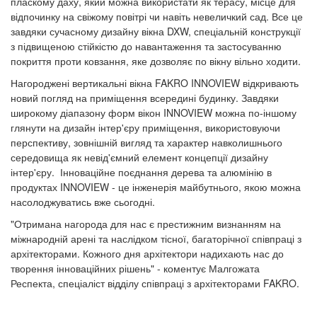
пласкому даху, який можна використати як терасу, місце для
відпочинку на свіжому повітрі чи навіть невеличкий сад. Все це
завдяки сучасному дизайну вікна DXW, спеціальній конструкції
з підвищеною стійкістю до навантаження та застосуванню
покриття проти ковзання, яке дозволяє по вікну вільно ходити.
Нагороджені вертикальні вікна FAKRO INNOVIEW відкривають
новий погляд на приміщення всередині будинку. Завдяки
широкому діапазону форм вікон INNOVIEW можна по-іншому
глянути на дизайн інтер'єру приміщення, використовуючи
перспективу, зовнішній вигляд та характер навколишнього
середовища як невід'ємний елемент концепції дизайну
інтер'єру. Інноваційне поєднання дерева та алюмінію в
продуктах INNOVIEW - це інженерія майбутнього, якою можна
насолоджуватись вже сьогодні.
"Отримана нагорода для нас є престижним визнанням на
міжнародній арені та наслідком тісної, багаторічної співпраці з
архітекторами. Кожного дня архітектори надихають нас до
творення інноваційних рішень" - коментує Малгожата
Респекта, спеціаліст відділу співпраці з архітекторами FAKRO.