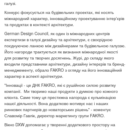
галузі.
Конкурс фокусується на будівельних проектах, які носять
міжнародний характер, інноваційному проектуванню інтер'єрів
та продуктах в контексті архітектури.
German Design Council, як один із міжнародних центрів
експертизи в галузі дизайну та архітектури, є своєрідною
поєднуючою ланкою між дизайнерами та будівельною галуззю.
Його нагороди трактуються як визнання міжнародної якості
для розвитку та творчих досягнень. Журі, до складу якого
входили представники архітектури, дизайну інтерєрів та бренд-
менеджементу, обрало FAKRO з огляду на його інноваційний
характер в аспекті архітектури.
"Інновації - це ДНК FAKRO, які є рушійною силою розвитку
компанії. Ми творимо наші продукти з думкою про кожного
клієнта. Саме тому ця престижна нагорода є кульмінацією
нашої діяльності. Вона додатково мотивує нас і наших
ринкових партнерів до новаторських рішень" - коментує
Славомір Гавлік, директор маркетингу групи FAKRO.
Вікно DXW допомагає у творенні додаткового простору на