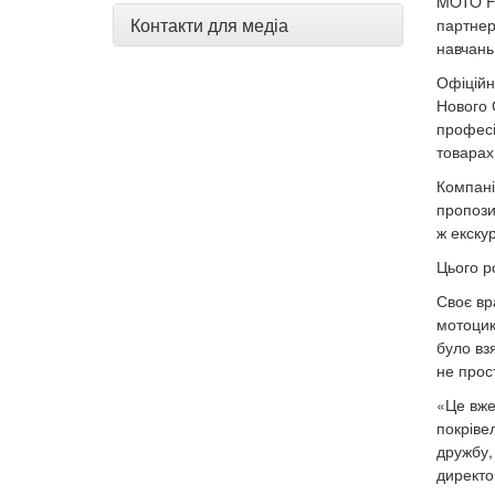
MOTO FA
Контакти для медіа
партнер
навчань
Офіційн
Нового 
професі
товара
Компані
пропози
ж екску
Цього р
Своє вр
мотоцикл
було вз
не прос
«Це вже
покріве
дружбу,
директо