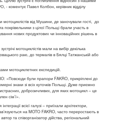
. Ціллю зустрічі є поглиблення відносин з нашими
, - коментує Павел Колбон, керівник відділу
мотоциклістів від Мушини, де заночували гості, до
а покрівельники з цілої Польщі брали участь в
ування нових продуктових чи інноваційних рішень в
устрічі мотоциклістів мали на вибір декілька
овацького раю, до термалів в Бялці Татжанській або
иками мотоциклетних експедицій.
RO: «Повсюди були прапори FAKRO, прикріплені до
омерні знаки зі всіх куточків Польщі. Дуже приємно
ристрасних, доброзичливих, для яких мотоцикл – це
член сім’ї».
теграції всієї галузі – приїхали архітектори,
і зав’язуються на MOTO FAKRO, часто переростають в
 автор та співорганізатор дійства, регіональний