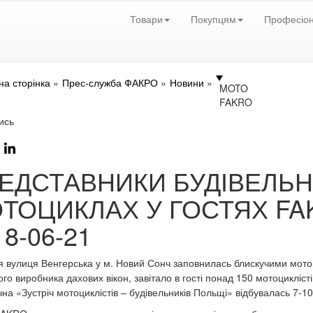
Товари
Покупцям
Професіо
на сторінка
Прес-служба ФАКРО
Новини
MOTO
FAKRO
ись
ЕДСТАВНИКИ БУДІВЕЛЬНО
ТОЦИКЛАХ У ГОСТЯХ FA
18-06-21
я вулиця Венгерська у м. Новий Сонч заповнилась блискучими мото
го виробника дахових вікон, завітало в гості понад 150 мотоциклістів
чна «Зустріч мотоциклістів – будівельників Польщі» відбувалась 7-10