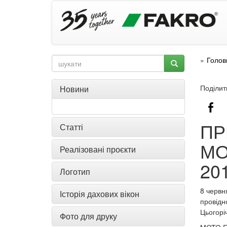
Голов
Поділит
Новини
ПР
Статті
МО
Реалізовані проєкти
20
Логотип
8 червн
Історія дахових вікон
провідно
Цьогорі
Фото для друку