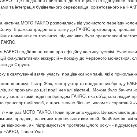
KRO - це поєднання пристрасті до мотоциклів та здобування знань
ами та інтеграція будівельного середовища, орієнтованого на ФАКРО
.
а частина MOTO FAKRO розпочалась від урочистого переїзду колони 
Сончу. В рамках триденного візиту до FAKRO архітектори, продавці т
йних навчаннях та тренінгах, під час яких були представлені застос
х FAKRO.
я FAKRO подбала не лише про офіційну частину зустрічі. Участники з
цій факультативних екскурсій – поїздку до Червоного монастиря, сл
рсію до Стружа.
оку в святкуванні взяли участь працівники компанії, які є прихильн
аження описує Пьотр Жак, конструктор та представник бренду FAK
ів, які проїхали до цієї події немалі відстані. Можна було бачити н
яти участь в такій події під брендом FAKRO, яка об’єднала людей п
то транспортний засіб, а щось значно більше, часом як справжній «
 7-мий раз MOTO FAKRO. Подія пройшла чудово. Це можливість для ін
льники, продавці, власники торгівельних компаній. Знайомства, як
 це відносини, які підтримуються протягом цілого року» - підсумовує
р FАKRO, Павло Улак.