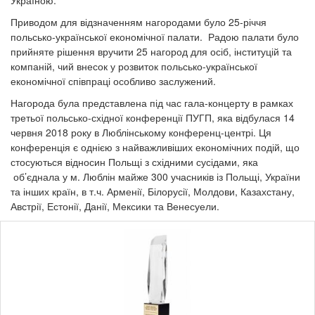
Україною.
Приводом для відзначенням нагородами було 25-річчя
польсько-української економічної палати. Радою палати було
прийняте рішення вручити 25 нагород для осіб, інституцій та
компаній, чий внесок у розвиток польсько-української
економічної співпраці особливо заслужений.
Нагорода була представлена під час гала-концерту в рамках
третьої польсько-східної конференції ПУГП, яка відбулася 14
червня 2018 року в Люблінському конференц-центрі. Ця
конференція є однією з найважливіших економічних подій, що
стосуються відносин Польщі з східними сусідами, яка
об’єднала у м. Люблін майже 300 учасників із Польщі, України
та інших країн, в т.ч. Арменії, Білорусії, Молдови, Казахстану,
Австрії, Естонії, Данії, Мексики та Венесуели.