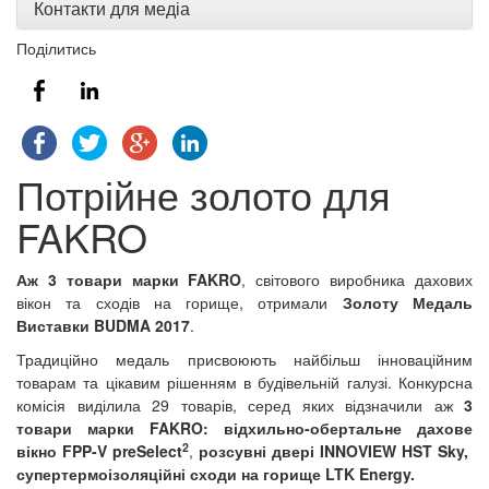
Контакти для медіа
Поділитись
Потрійне золото для
FAKRO
Аж 3 товари марки FAKRO
, світового виробника дахових
вікон та сходів на горище, отримали
Золоту Медаль
Виставки BUDMA 2017
.
Традиційно медаль присвоюють найбільш інноваційним
товарам та цікавим рішенням в будівельній галузі. Конкурсна
комісія виділила 29 товарів, серед яких відзначили аж
3
товари марки FAKRO:
відхильно-обертальне дахове
2
вікно FPP-V preSelect
,
розсувні двері INNOVIEW HST Sky,
супертермоізоляційні сходи на горище LTK Energy.