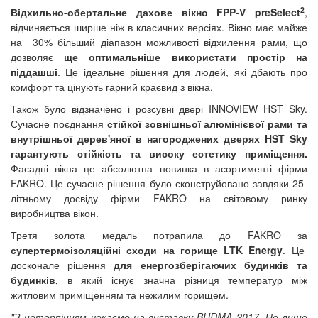
2
Відхильно-обертальне дахове вікно FPP-V preSelect
,
відчиняється ширше ніж в класичних версіях. Вікно має майже
на 30% більший діапазон можливості відхилення рами, що
дозволяє
ще оптимальніше використати простір на
піддашші
. Це ідеальне рішення для людей, які дбають про
комфорт та цінують гарний краєвид з вікна.
Також було відзначено і розсувні двері INNOVIEW HST Sky.
Сучасне поєднання
стійкої зовнішньої алюмінієвої рами та
внутрішньої дерев'яної в нагороджених дверях
HST Sky
гарантують стійкість та високу естетику приміщення.
Фасадні вікна це абсолютна новинка в асортименті фірми
FAKRO. Це сучасне рішення було сконструйовано завдяки 25-
літньому досвіду фірми FAKRO на світовому ринку
виробництва вікон.
Третя золота медаль потрапила до FAKRO за
супертермоізоляційні сходи на горище
LTK Energy
. Це
досконале рішення
для енергозберігаючих будинків та
будинків,
в який існує значна різниця температур між
житловим приміщенням та нежилим горищем.
"З нетерпінням чекаємо на виставку BUDMA 2017. Не лише