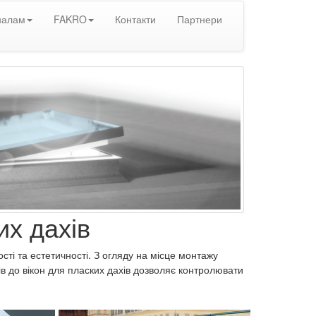
налам
FAKRO
Контакти
Партнери
их дахів
ті та естетичності. З огляду на місце монтажу
ів до вікон для пласких дахів дозволяє контролювати