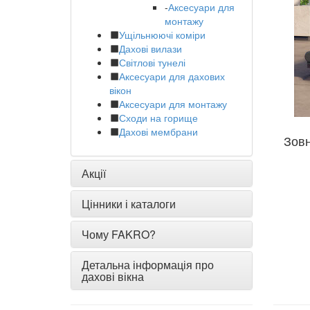
-
Аксесуари для
монтажу
Ущільнюючі коміри
Дахові вилази
Світлові тунелі
Аксесуари для дахових
вікон
Аксесуари для монтажу
Сходи на горище
Дахові мембрани
Зовн
Акції
Цінники і каталоги
Чому FAKRO?
Детальна інформація про
дахові вікна