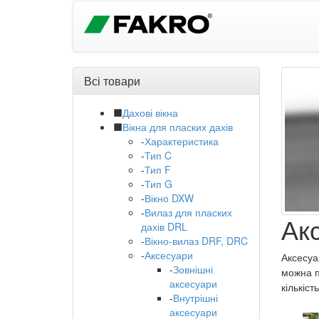
Всі товари
Дахові вікна
Вікна для пласких дахів
-
Характеристика
-
Тип C
-
Тип F
-
Тип G
-
Вікно DXW
-
Вилаз для пласких
Акс
дахів DRL
-
Вікно-вилаз DRF, DRC
-
Аксесуари
Аксесуа
-
Зовнішні
можна п
аксесуари
кількіс
-
Внутрішні
аксесуари