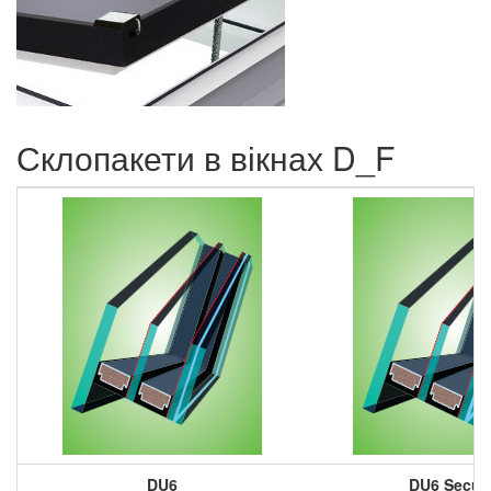
Склопакети в вікнах D_F
DU6
DU6 Secur