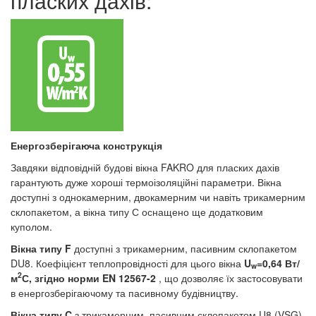
пласких дахів:
Енергозберігаюча конструкція
Завдяки відповідній будові вікна FAKRO для пласких дахів
гарантують дуже хороші термоізоляційні параметри. Вікна
доступні з однокамерним, двокамерним чи навіть трикамерним
склопакетом, а вікна типу С оснащено ще додатковим
куполом.
Вікна типу F
доступні з трикамерним, пасивним склопакетом
DU8. Коефіцієнт теплопровідності для цього вікна
U
=
0,64 Вт/
w
2
м
С, згідно норми EN 12567-2
, що дозволяє їх застосовувати
в енергозберігаючому та пасивному будівництву.
Вікна типу C
з трикамерним, пасивним склопакетом U8 (VSG)