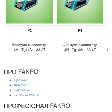
P2
P4
Формула склопакету:
Формула склопакету:
4H - Tg14Ar - 33.2T
4H - Tg14Ar - 33.4T
6H
ПРО FAKRO
Про нас
Логотип
Партнери
Політика cookie
ПРОФЕСІОНАЛ FAKRO