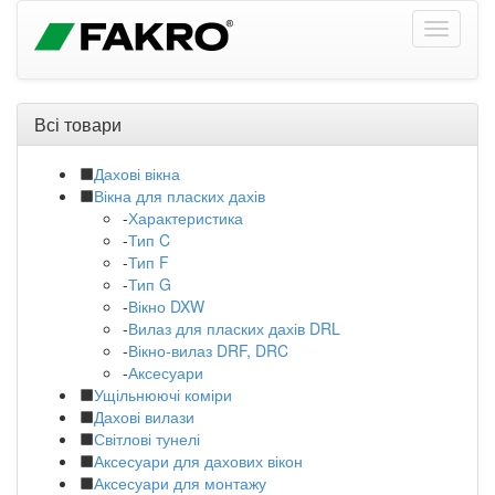
Всі товари
Дахові вікна
Вікна для пласких дахів
-
Характеристика
-
Тип C
-
Тип F
-
Тип G
-
Вікно DXW
-
Вилаз для пласких дахів DRL
-
Вікно-вилаз DRF, DRC
-
Аксесуари
Ущільнюючі коміри
Дахові вилази
Світлові тунелі
Аксесуари для дахових вікон
Аксесуари для монтажу