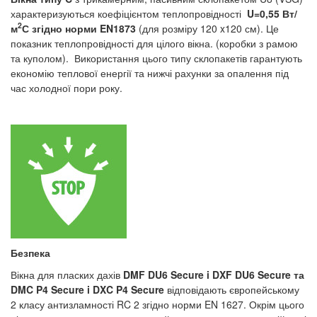
характеризуються коефіцієнтом теплопровідності
U=0,55 Вт/
2
м
С згідно норми EN1873
(для розміру 120 x120 см). Це
показник теплопровідності для цілого вікна. (коробки з рамою
та куполом). Використання цього типу склопакетів гарантують
економію теплової енергії та нижчі рахунки за опалення під
час холодної пори року.
Безпека
Вікна для пласких дахів
DMF DU6 Secure i DXF DU6 Secure та
DMC P4 Secure i DXC P4 Secure
відповідають європейському
2 класу антизламності RC 2 згідно норми EN 1627. Окрім цього